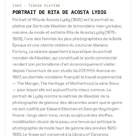
1905
·
TIRAGE PLATINE
PORTRAIT DE RITA DE ACOSTA LYDIG
Portrait of Rita de Acosta Lydig (1905) est le portrait au
platine par Gertrude Käsebier de la mondaine new-yorkaise,
mécène de mode et esthète Rita de Acosta Lydig (1875-
1929), l'une des femmes les plus photographiées de la Belle
Époque et une cliente célèbre du couturier Mariano
Fortuny. La séance appartient à la pratique du portrait
mondain de Käsebier, qui constituait le socle commercial
rendant son pictorialisme d'art économiquement viable :
depuis l'ouverture de son studio du 273 Fifth Avenue en
1897, sa clientèle mondaine finançait le travail expérimental
— The Manger, The Heritage of Motherhood, la série Sioux
— pour lequel elle est aujourd'hui le mieux connue. Le
portrait de Lydig montre la maîtrise de Käsebier de la
photographie de glamour des décennies avant que le genre
ne soit codifié par Edward Steichen et George Hoyningen-
Huene : longs demi-tons, rendu sculptural des étoffes,
modélisation douce de la peau, une tenue qui anticipe la
photographie de mode haut de gamme des années 1920-
1930. Le tirage est conservé à la Library of Congress