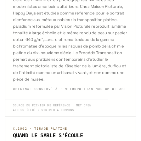
modernistes américains ultérieurs. Chez Maison Picturale,
Happy Days est étudiée comme référence pour le portrait
d'enfance aux métaux nobles : la transposition platine-
palladium reformulée par Vision Picturale reproduit la même
tonalité à large échelle et le même rendu de peau sur papier
coton 640 g/m², sans le chrome toxique de la gomme
bichromatée d'époque ni les risques de plomb de la chimie
platine du dix-neuvième siècle. Le Procédé Transposition
permet aux praticiens contemporains d'étudier le
traitement pictorialiste de Käsebier de la lumière, du flou et
de l'intimité comme un artisanat vivant, et non comme une
pièce de musée.
ORIGINAL CONSERVÉ À
:
METROPOLITAN MUSEUM OF ART
SOURCE DU FICHIER DE RÉFÉRENCE
:
MET OPEN
ACCESS (CC0) / WIKIMEDIA COMMONS
C.1902
·
TIRAGE PLATINE
QUAND LE SABLE S'ÉCOULE