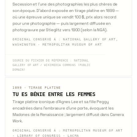
Secession et l'une des photographies les plus chères de
son époque. D'abord exposée en tirage platine en 1899 —
où une épreuve unique se vendit 100 $, prix alors record
pour une photographie — puis largement diffusée en
photogravure par Stieglitz vers 1900 (selon la NGA).
ORIGINAL CONSERVÉ À
:
NATIONAL GALLERY OF ART,
WASHINGTON · METROPOLITAN MUSEUM OF ART
SOURCE DU FICHIER DE RÉFÉRENCE
:
NATIONAL
GALLERY OF ART / WIKIMEDIA COMMONS (PUBLIC
DOMAIN)
1899
·
TIRAGE PLATINE
TU ES BÉNIE ENTRE LES FEMMES
Tirage platine iconique d'Agnes Lee et sa fille Peggy
encadrées dans l'embrasure d'une porte, évoquant les
Madones de la Renaissance ; largement diffusé dans Camera
Work.
ORIGINAL CONSERVÉ À
:
METROPOLITAN MUSEUM OF ART
· LIBRARY OF CONGRESS · LACMA