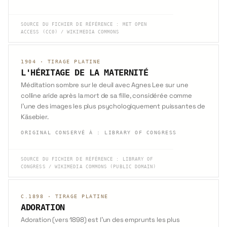
SOURCE DU FICHIER DE RÉFÉRENCE
:
MET OPEN
ACCESS (CC0) / WIKIMEDIA COMMONS
1904
·
TIRAGE PLATINE
L'HÉRITAGE DE LA MATERNITÉ
Méditation sombre sur le deuil avec Agnes Lee sur une
colline aride après la mort de sa fille, considérée comme
l'une des images les plus psychologiquement puissantes de
Käsebier.
ORIGINAL CONSERVÉ À
:
LIBRARY OF CONGRESS
SOURCE DU FICHIER DE RÉFÉRENCE
:
LIBRARY OF
CONGRESS / WIKIMEDIA COMMONS (PUBLIC DOMAIN)
C.1898
·
TIRAGE PLATINE
ADORATION
Adoration (vers 1898) est l'un des emprunts les plus