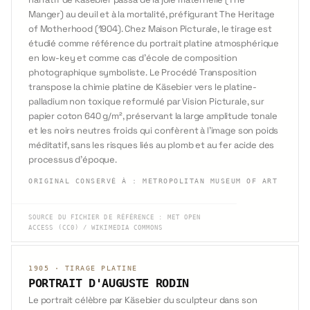
Manger) au deuil et à la mortalité, préfigurant The Heritage
of Motherhood (1904). Chez Maison Picturale, le tirage est
étudié comme référence du portrait platine atmosphérique
en low-key et comme cas d'école de composition
photographique symboliste. Le Procédé Transposition
transpose la chimie platine de Käsebier vers le platine-
palladium non toxique reformulé par Vision Picturale, sur
papier coton 640 g/m², préservant la large amplitude tonale
et les noirs neutres froids qui confèrent à l'image son poids
méditatif, sans les risques liés au plomb et au fer acide des
processus d'époque.
ORIGINAL CONSERVÉ À
:
METROPOLITAN MUSEUM OF ART
SOURCE DU FICHIER DE RÉFÉRENCE
:
MET OPEN
ACCESS (CC0) / WIKIMEDIA COMMONS
1905
·
TIRAGE PLATINE
PORTRAIT D'AUGUSTE RODIN
Le portrait célèbre par Käsebier du sculpteur dans son