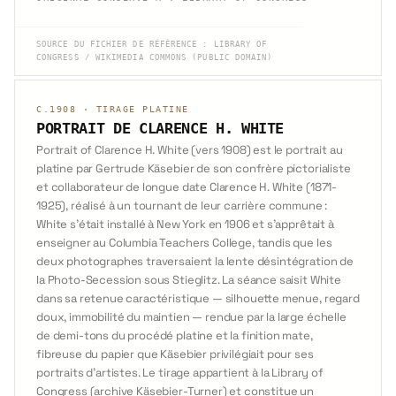
SOURCE DU FICHIER DE RÉFÉRENCE
:
LIBRARY OF
CONGRESS / WIKIMEDIA COMMONS (PUBLIC DOMAIN)
C.1908
·
TIRAGE PLATINE
PORTRAIT DE CLARENCE H. WHITE
Portrait of Clarence H. White (vers 1908) est le portrait au
platine par Gertrude Käsebier de son confrère pictorialiste
et collaborateur de longue date Clarence H. White (1871-
1925), réalisé à un tournant de leur carrière commune :
White s'était installé à New York en 1906 et s'apprêtait à
enseigner au Columbia Teachers College, tandis que les
deux photographes traversaient la lente désintégration de
la Photo-Secession sous Stieglitz. La séance saisit White
dans sa retenue caractéristique — silhouette menue, regard
doux, immobilité du maintien — rendue par la large échelle
de demi-tons du procédé platine et la finition mate,
fibreuse du papier que Käsebier privilégiait pour ses
portraits d'artistes. Le tirage appartient à la Library of
Congress (archive Käsebier-Turner) et constitue un