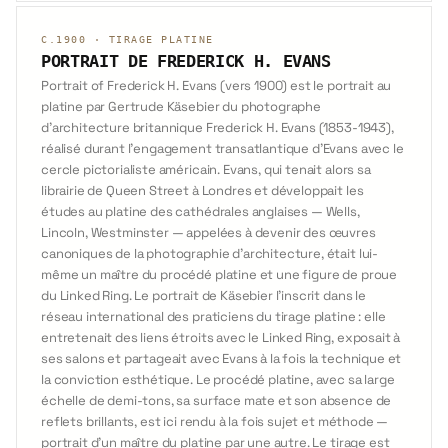
C.1900
·
TIRAGE PLATINE
PORTRAIT DE FREDERICK H. EVANS
Portrait of Frederick H. Evans (vers 1900) est le portrait au
platine par Gertrude Käsebier du photographe
d'architecture britannique Frederick H. Evans (1853-1943),
réalisé durant l'engagement transatlantique d'Evans avec le
cercle pictorialiste américain. Evans, qui tenait alors sa
librairie de Queen Street à Londres et développait les
études au platine des cathédrales anglaises — Wells,
Lincoln, Westminster — appelées à devenir des œuvres
canoniques de la photographie d'architecture, était lui-
même un maître du procédé platine et une figure de proue
du Linked Ring. Le portrait de Käsebier l'inscrit dans le
réseau international des praticiens du tirage platine : elle
entretenait des liens étroits avec le Linked Ring, exposait à
ses salons et partageait avec Evans à la fois la technique et
la conviction esthétique. Le procédé platine, avec sa large
échelle de demi-tons, sa surface mate et son absence de
reflets brillants, est ici rendu à la fois sujet et méthode —
portrait d'un maître du platine par une autre. Le tirage est