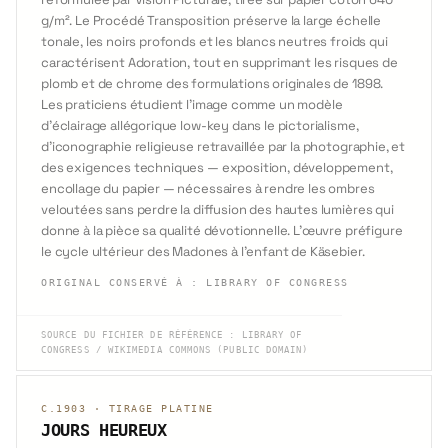
g/m². Le Procédé Transposition préserve la large échelle
tonale, les noirs profonds et les blancs neutres froids qui
caractérisent Adoration, tout en supprimant les risques de
plomb et de chrome des formulations originales de 1898.
Les praticiens étudient l'image comme un modèle
d'éclairage allégorique low-key dans le pictorialisme,
d'iconographie religieuse retravaillée par la photographie, et
des exigences techniques — exposition, développement,
encollage du papier — nécessaires à rendre les ombres
veloutées sans perdre la diffusion des hautes lumières qui
donne à la pièce sa qualité dévotionnelle. L'œuvre préfigure
le cycle ultérieur des Madones à l'enfant de Käsebier.
ORIGINAL CONSERVÉ À
:
LIBRARY OF CONGRESS
SOURCE DU FICHIER DE RÉFÉRENCE
:
LIBRARY OF
CONGRESS / WIKIMEDIA COMMONS (PUBLIC DOMAIN)
C.1903
·
TIRAGE PLATINE
JOURS HEUREUX