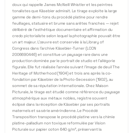
doux qui rappelle James McNeill Whistler et les peintres
tonalistes que Käsebier admirait. Le tirage exploite la large
gamme de demi-tons du procédé platine pour rendre
feuillages, statuaire et brume sans arêtes franches — rejet
délibéré de l'esthétique documentaire et affirmation du
credo pictorialiste selon lequel la photographie pouvait être
un art majeur. L'œuvre est conservée à la Library of
Congress dans l'archive Käsebier-Turner (LCCN
2006690446) et constitue un paysage rare dans une
production dominée par le portrait de studio et l'allégorie
figurale. Elle fut réalisée l'année suivant l'image de deuil The
Heritage of Motherhood (1904) et trois ans après la co-
fondation par Käsebier de la Photo-Secession (1902), au
sommet de sa réputation internationale. Chez Maison
Picturale, le tirage est étudié comme référence du paysage
atmosphérique aux métaux nobles, registre souvent
éclipsé dans la réception de Käsebier par ses portraits
maternels et sa série amérindienne. Le Procédé
Transposition transpose le procédé platine vers la chimie
platine-palladium non toxique reformulée par Vision
Picturale sur papier coton 640 g/m², préservant la