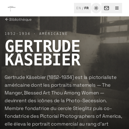
Aller au contenu principal
EN
/
FR
Changer de thèm
Menu
Bibliothèque
1852-1934
·
AMÉRICAINE
GERTRUDE
KÄSEBIER
Gertrude Käsebier (1852-1934) est la pictorialiste
américaine dont les portraits maternels — The
Manger, Blessed Art Thou Among Women —
devinrent des icônes de la Photo-Secession.
Membre fondatrice du cercle Stieglitz puis co-
fondatrice des Pictorial Photographers of America,
elle éleva le portrait commercial au rang d'art