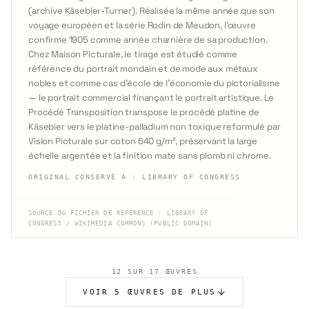
(archive Käsebier-Turner). Réalisée la même année que son
voyage européen et la série Rodin de Meudon, l'œuvre
confirme 1905 comme année charnière de sa production.
Chez Maison Picturale, le tirage est étudié comme
référence du portrait mondain et de mode aux métaux
nobles et comme cas d'école de l'économie du pictorialisme
— le portrait commercial finançant le portrait artistique. Le
Procédé Transposition transpose le procédé platine de
Käsebier vers le platine-palladium non toxique reformulé par
Vision Picturale sur coton 640 g/m², préservant la large
échelle argentée et la finition mate sans plomb ni chrome.
ORIGINAL CONSERVÉ À
:
LIBRARY OF CONGRESS
SOURCE DU FICHIER DE RÉFÉRENCE
:
LIBRARY OF
CONGRESS / WIKIMEDIA COMMONS (PUBLIC DOMAIN)
12 SUR 17 ŒUVRES
VOIR 5 ŒUVRES DE PLUS