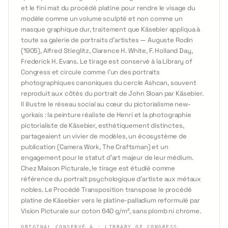
et le fini mat du procédé platine pour rendre le visage du
modèle comme un volume sculpté et non comme un
masque graphique dur, traitement que Käsebier appliqua à
toute sa galerie de portraits d'artistes — Auguste Rodin
(1905), Alfred Stieglitz, Clarence H. White, F. Holland Day,
Frederick H. Evans. Le tirage est conservé à la Library of
Congress et circule comme l'un des portraits
photographiques canoniques du cercle Ashcan, souvent
reproduit aux côtés du portrait de John Sloan par Käsebier.
Il illustre le réseau social au cœur du pictorialisme new-
yorkais : la peinture réaliste de Henri et la photographie
pictorialiste de Käsebier, esthétiquement distinctes,
partageaient un vivier de modèles, un écosystème de
publication (Camera Work, The Craftsman) et un
engagement pour le statut d'art majeur de leur médium.
Chez Maison Picturale, le tirage est étudié comme
référence du portrait psychologique d'artiste aux métaux
nobles. Le Procédé Transposition transpose le procédé
platine de Käsebier vers le platine-palladium reformulé par
Vision Picturale sur coton 640 g/m², sans plomb ni chrome.
ORIGINAL CONSERVÉ À
:
LIBRARY OF CONGRESS