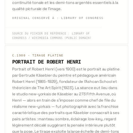
continuité tonale et les demi-tons argentés essentiels à la
qualité picturale de l'image.
ORIGINAL CONSERVÉ À
:
LIBRARY OF CONGRESS
SOURCE DU FICHIER DE RÉFÉRENCE
:
LIBRARY OF
CONGRESS / WIKIMEDIA COMMONS (PUBLIC DOMAIN)
C.1900
·
TIRAGE PLATINE
PORTRAIT DE ROBERT HENRI
Portrait of Robert Henri (vers 1900) est le portrait au platine
par Gertrude Käsebier du peintre et pédagogue américain
Robert Henri (1865-1929), fondateur de l'Ashcan School et
théoricien de The Art Spirit (1923). La séance eut lieu dans
le studio new-yorkais de Käsebier au 273 Fifth Avenue, où
Henri — alors en train de s'imposer comme chef de file du
réalisme new-yorkais — fut photographié avec la franchise
caractéristique des portraits que Käsebier consacrait à ses
pairs artistes : manteau sombre, éclairage low-key, regard
légèrement décalé suggérant la pensée intérieure plutôt
que la pose. Le tirage exploite la large échelle de demi-tons