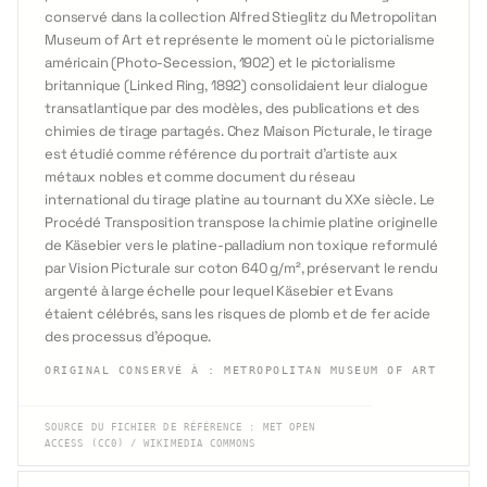
conservé dans la collection Alfred Stieglitz du Metropolitan
Museum of Art et représente le moment où le pictorialisme
américain (Photo-Secession, 1902) et le pictorialisme
britannique (Linked Ring, 1892) consolidaient leur dialogue
transatlantique par des modèles, des publications et des
chimies de tirage partagés. Chez Maison Picturale, le tirage
est étudié comme référence du portrait d'artiste aux
métaux nobles et comme document du réseau
international du tirage platine au tournant du XXe siècle. Le
Procédé Transposition transpose la chimie platine originelle
de Käsebier vers le platine-palladium non toxique reformulé
par Vision Picturale sur coton 640 g/m², préservant le rendu
argenté à large échelle pour lequel Käsebier et Evans
étaient célébrés, sans les risques de plomb et de fer acide
des processus d'époque.
ORIGINAL CONSERVÉ À
:
METROPOLITAN MUSEUM OF ART
SOURCE DU FICHIER DE RÉFÉRENCE
:
MET OPEN
ACCESS (CC0) / WIKIMEDIA COMMONS