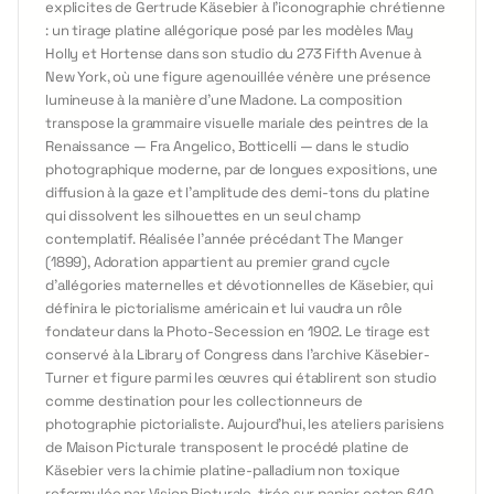
explicites de Gertrude Käsebier à l'iconographie chrétienne
: un tirage platine allégorique posé par les modèles May
Holly et Hortense dans son studio du 273 Fifth Avenue à
New York, où une figure agenouillée vénère une présence
lumineuse à la manière d'une Madone. La composition
transpose la grammaire visuelle mariale des peintres de la
Renaissance — Fra Angelico, Botticelli — dans le studio
photographique moderne, par de longues expositions, une
diffusion à la gaze et l'amplitude des demi-tons du platine
qui dissolvent les silhouettes en un seul champ
contemplatif. Réalisée l'année précédant The Manger
(1899), Adoration appartient au premier grand cycle
d'allégories maternelles et dévotionnelles de Käsebier, qui
définira le pictorialisme américain et lui vaudra un rôle
fondateur dans la Photo-Secession en 1902. Le tirage est
conservé à la Library of Congress dans l'archive Käsebier-
Turner et figure parmi les œuvres qui établirent son studio
comme destination pour les collectionneurs de
photographie pictorialiste. Aujourd'hui, les ateliers parisiens
de Maison Picturale transposent le procédé platine de
Käsebier vers la chimie platine-palladium non toxique
reformulée par Vision Picturale, tirée sur papier coton 640