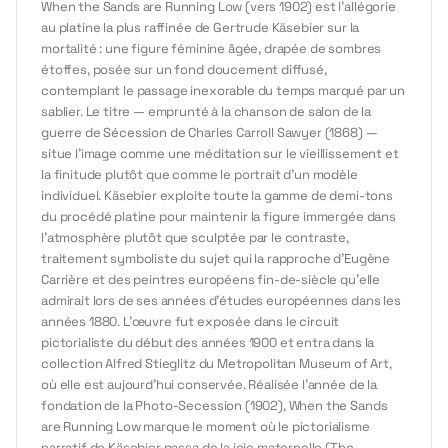
When the Sands are Running Low (vers 1902) est l'allégorie
au platine la plus raffinée de Gertrude Käsebier sur la
mortalité : une figure féminine âgée, drapée de sombres
étoffes, posée sur un fond doucement diffusé,
contemplant le passage inexorable du temps marqué par un
sablier. Le titre — emprunté à la chanson de salon de la
guerre de Sécession de Charles Carroll Sawyer (1868) —
situe l'image comme une méditation sur le vieillissement et
la finitude plutôt que comme le portrait d'un modèle
individuel. Käsebier exploite toute la gamme de demi-tons
du procédé platine pour maintenir la figure immergée dans
l'atmosphère plutôt que sculptée par le contraste,
traitement symboliste du sujet qui la rapproche d'Eugène
Carrière et des peintres européens fin-de-siècle qu'elle
admirait lors de ses années d'études européennes dans les
années 1880. L'œuvre fut exposée dans le circuit
pictorialiste du début des années 1900 et entra dans la
collection Alfred Stieglitz du Metropolitan Museum of Art,
où elle est aujourd'hui conservée. Réalisée l'année de la
fondation de la Photo-Secession (1902), When the Sands
are Running Low marque le moment où le pictorialisme
narratif de Käsebier passa de la joie maternelle (The