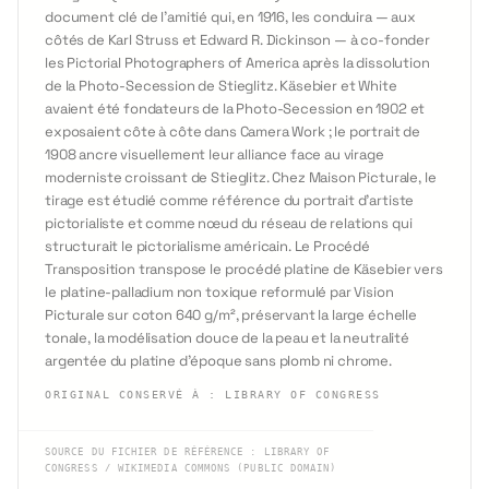
document clé de l'amitié qui, en 1916, les conduira — aux
côtés de Karl Struss et Edward R. Dickinson — à co-fonder
les Pictorial Photographers of America après la dissolution
de la Photo-Secession de Stieglitz. Käsebier et White
avaient été fondateurs de la Photo-Secession en 1902 et
exposaient côte à côte dans Camera Work ; le portrait de
1908 ancre visuellement leur alliance face au virage
moderniste croissant de Stieglitz. Chez Maison Picturale, le
tirage est étudié comme référence du portrait d'artiste
pictorialiste et comme nœud du réseau de relations qui
structurait le pictorialisme américain. Le Procédé
Transposition transpose le procédé platine de Käsebier vers
le platine-palladium non toxique reformulé par Vision
Picturale sur coton 640 g/m², préservant la large échelle
tonale, la modélisation douce de la peau et la neutralité
argentée du platine d'époque sans plomb ni chrome.
ORIGINAL CONSERVÉ À
:
LIBRARY OF CONGRESS
SOURCE DU FICHIER DE RÉFÉRENCE
:
LIBRARY OF
CONGRESS / WIKIMEDIA COMMONS (PUBLIC DOMAIN)