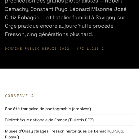
prédilection des grands pictorialistes — Robert
Demachy, Constant Puyo, Léonard Misonne, José
Ortiz Echagüe — et l'atelier familial à Savigny-sur-
Orge pratique encore aujourd'hui le procédé
Fresson, cinq générations plus tard.
DOMAINE PUBLIC DEPUIS
2022
· CPI L.123-1
CONSERVÉ À
Société française de photographie (archives)
Bibliothèque nationale de France (Bulletin SFP)
Musée d'Orsay (tirages Fresson historiques de Demachy, Puyo,
Plossu)