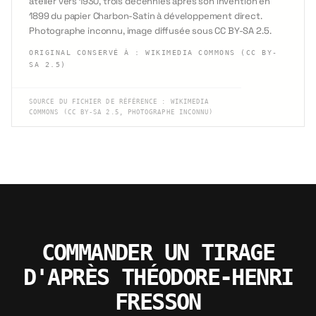
atelier vers 1930, trois décennies après son invention en
1899 du papier Charbon-Satin à développement direct.
Photographe inconnu, image diffusée sous CC BY-SA 2.5.
ORIGINAL CONSERVÉ À
:
WIKIMEDIA COMMONS (CC BY-
SA 2.5)
SOURCE DU FICHIER DE RÉFÉRENCE
:
WIKIMEDIA
COMMONS (CC BY-SA 2.5, PHOTOGRAPHE INCONNU)
COMMANDER UN TIRAGE
D'APRÈS THÉODORE-HENRI
FRESSON