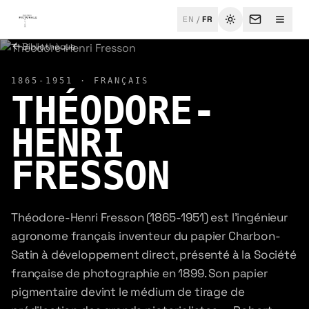
Aller au contenu principal
EN
/
FR
Changer de thèm
Menu
Bibliothèque
1865-1951
·
FRANÇAIS
THÉODORE-
HENRI
FRESSON
Théodore-Henri Fresson (1865-1951) est l'ingénieur
agronome français inventeur du papier Charbon-
Satin à développement direct, présenté à la Société
française de photographie en 1899. Son papier
pigmentaire devint le médium de tirage de