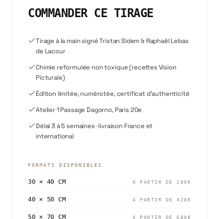
COMMANDER CE TIRAGE
Tirage à la main signé Tristan Sidem & Raphaël Lebas
de Lacour
Chimie reformulée non toxique (recettes Vision
Picturale)
Édition limitée, numérotée, certificat d'authenticité
Atelier 1 Passage Dagorno, Paris 20e
Délai 3 à 5 semaines · livraison France et
international
FORMATS DISPONIBLES
30 × 40 CM
À PARTIR DE
280
€
40 × 50 CM
À PARTIR DE
420
€
50 × 70 CM
À PARTIR DE
680
€