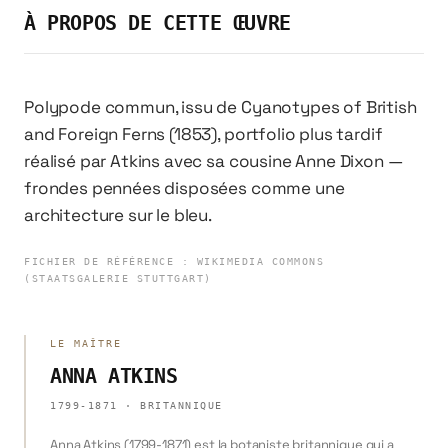
À PROPOS DE CETTE ŒUVRE
Polypode commun, issu de Cyanotypes of British
and Foreign Ferns (1853), portfolio plus tardif
réalisé par Atkins avec sa cousine Anne Dixon —
frondes pennées disposées comme une
architecture sur le bleu.
FICHIER DE RÉFÉRENCE
:
WIKIMEDIA COMMONS
(STAATSGALERIE STUTTGART)
LE MAÎTRE
ANNA ATKINS
1799-1871
·
BRITANNIQUE
Anna Atkins (1799-1871) est la botaniste britannique qui a