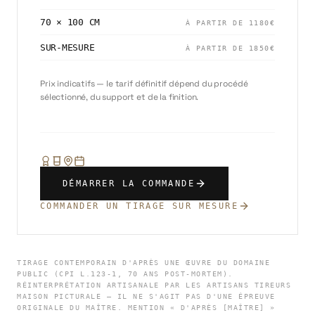
70 × 100 CM
À PARTIR DE
1180
€
SUR-MESURE
À PARTIR DE
1850
€
Prix indicatifs — le tarif définitif dépend du procédé
sélectionné, du support et de la finition.
DÉMARRER LA COMMANDE
COMMANDER UN TIRAGE SUR MESURE
TIRAGE CONTEMPORAIN D'APRÈS UNE ŒUVRE DU DOMAINE
PUBLIC (CPI L.123-1, 70 ANS POST-MORTEM).
RÉINTERPRÉTATION ARTISANALE PAR LES ARTISANS TIREURS
MAISON PICTURALE — IL NE S'AGIT PAS D'UNE ÉPREUVE
ORIGINALE DU MAÎTRE. MENTION « D'APRÈS [MAÎTRE] »