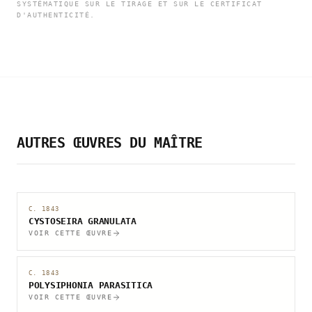
SYSTÉMATIQUE SUR LE TIRAGE ET SUR LE CERTIFICAT
D'AUTHENTICITÉ.
AUTRES ŒUVRES DU MAÎTRE
C. 1843
CYSTOSEIRA GRANULATA
VOIR CETTE ŒUVRE
C. 1843
POLYSIPHONIA PARASITICA
VOIR CETTE ŒUVRE