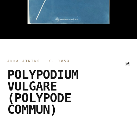
ANNA ATKINS
·
C. 1853
POLYPODIUM
VULGARE
(POLYPODE
COMMUN)