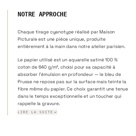
d'art contemporain. Le World Cyanotype Day, célébré chaque
dernier samedi de septembre depuis 2015, rassemble des milliers
de praticiens dans le monde entier.
NOTRE APPROCHE
Chez Picturale, nous avons reformulé la chimie du cyanotype
Chaque tirage cyanotype réalisé par Maison
pour la rendre 100 % non toxique et praticable en cuisine, sans
aucun compromis sur la profondeur et la richesse du bleu obtenu.
Picturale est une pièce unique, produite
entièrement à la main dans notre atelier parisien.
Le papier utilisé est un aquarelle satiné 100 %
coton de 640 g/m², choisi pour sa capacité à
absorber l'émulsion en profondeur — le bleu de
Prusse ne repose pas sur la surface mais teinte la
fibre même du papier. Ce choix garantit une tenue
dans le temps exceptionnelle et un toucher qui
rappelle la gravure.
Nos formats vont du Coquille (44 × 56 cm) au
LIRE LA SUITE
monumental Univers (100 × 140 cm). Chaque tirage
est sensibilisé, exposé et développé
individuellement, ce qui confère à chaque