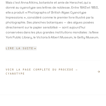
Mais c'est Anna Atkins, botaniste et amie de Herschel, qui a
donné au cyanotype ses lettres de noblesse. Entre 1843 et 1853,
elle a produit « Photographs of British Algae: Cyanotype
Impressions », considéré comme le premier livre illustré par la
photographie. Ses planches botaniques — des algues posées
directement sur le papier sensibilisé — sont aujourd'hui
conservées dans les plus grandes institutions mondiales : la New
York Public Library, le Victoria & Albert Museum, le Getty Museum.
Le procédé a ensuite connu une seconde vie inattendue dans
LIRE LA SUITE
l'industrie : pendant plus d'un siècle, les architectes et ingénieurs
ont utilisé le cyanotype pour reproduire leurs plans techniques —
d'où l'expression anglaise « blueprint » (littéralement «
impression bleue ») qui désigne encore aujourd'hui les plans de
VOIR LA PAGE COMPLÈTE DU PROCÉDÉ
—
construction.
CYANOTYPE
Depuis les années 1990, le cyanotype connaît une renaissance
artistique majeure. Des artistes contemporains comme Meghann
Riepenhoff (qui expose ses papiers aux vagues de l'océan
Pacifique), Christian Marclay ou Kate Cordsen (dont les
installations atteignent 276 m²) l'ont propulsé dans les galeries