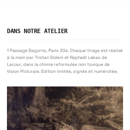
exemplaire de subtiles variations qui font sa
singularité.
Vous pouvez nous confier votre propre image —
DANS NOTRE ATELIER
photographie, illustration, dessin — et nous la
transposerons en cyanotype selon les
spécifications de votre choix. Le résultat est une
1 Passage Dagorno, Paris 20e. Chaque tirage est réalisé
œuvre à la croisée de la photographie, de
à la main par Tristan Sidem et Raphaël Lebas de
l'estampe et de la peinture.
Lacour, dans la chimie reformulée non toxique de
Vision Picturale. Édition limitée, signée et numérotée.