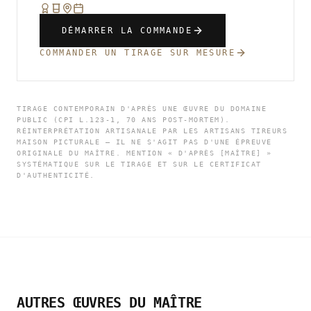
DÉMARRER LA COMMANDE
COMMANDER UN TIRAGE SUR MESURE
TIRAGE CONTEMPORAIN D'APRÈS UNE ŒUVRE DU DOMAINE
PUBLIC (CPI L.123-1, 70 ANS POST-MORTEM).
RÉINTERPRÉTATION ARTISANALE PAR LES ARTISANS TIREURS
MAISON PICTURALE — IL NE S'AGIT PAS D'UNE ÉPREUVE
ORIGINALE DU MAÎTRE. MENTION « D'APRÈS [MAÎTRE] »
SYSTÉMATIQUE SUR LE TIRAGE ET SUR LE CERTIFICAT
D'AUTHENTICITÉ.
AUTRES ŒUVRES DU MAÎTRE