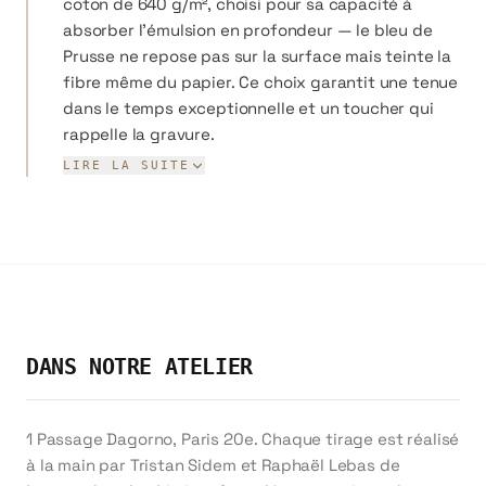
coton de 640 g/m², choisi pour sa capacité à
absorber l'émulsion en profondeur — le bleu de
Prusse ne repose pas sur la surface mais teinte la
fibre même du papier. Ce choix garantit une tenue
dans le temps exceptionnelle et un toucher qui
rappelle la gravure.
Nos formats vont du Coquille (44 × 56 cm) au
LIRE LA SUITE
monumental Univers (100 × 140 cm). Chaque tirage
est sensibilisé, exposé et développé
individuellement, ce qui confère à chaque
exemplaire de subtiles variations qui font sa
singularité.
Vous pouvez nous confier votre propre image —
DANS NOTRE ATELIER
photographie, illustration, dessin — et nous la
transposerons en cyanotype selon les
spécifications de votre choix. Le résultat est une
1 Passage Dagorno, Paris 20e. Chaque tirage est réalisé
œuvre à la croisée de la photographie, de
à la main par Tristan Sidem et Raphaël Lebas de
l'estampe et de la peinture.