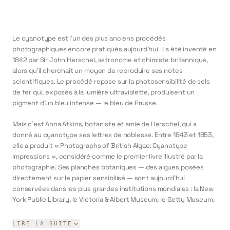
Le cyanotype est l'un des plus anciens procédés
photographiques encore pratiqués aujourd'hui. Il a été inventé en
1842 par Sir John Herschel, astronome et chimiste britannique,
alors qu'il cherchait un moyen de reproduire ses notes
scientifiques. Le procédé repose sur la photosensibilité de sels
de fer qui, exposés à la lumière ultraviolette, produisent un
pigment d'un bleu intense — le bleu de Prusse.
Mais c'est Anna Atkins, botaniste et amie de Herschel, qui a
donné au cyanotype ses lettres de noblesse. Entre 1843 et 1853,
elle a produit « Photographs of British Algae: Cyanotype
Impressions », considéré comme le premier livre illustré par la
photographie. Ses planches botaniques — des algues posées
directement sur le papier sensibilisé — sont aujourd'hui
conservées dans les plus grandes institutions mondiales : la New
York Public Library, le Victoria & Albert Museum, le Getty Museum.
Le procédé a ensuite connu une seconde vie inattendue dans
LIRE LA SUITE