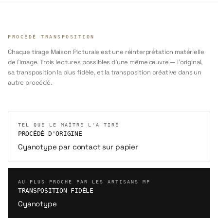
PROCÉDÉ TRANSPOSITION
Chaque tirage Maison Picturale est une réinterprétation matérielle
de l'image. Trois lectures possibles d'une même œuvre — l'original,
sa transposition la plus fidèle, et la transposition créative dans un
autre procédé.
TEL QUE LE MAÎTRE L'A TIRÉ
PROCÉDÉ D'ORIGINE
Cyanotype par contact sur papier
AU PLUS PROCHE PAR LES ARTISANS MP
TRANSPOSITION FIDÈLE
Cyanotype