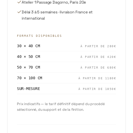
Atelier 1 Passage Dagorno, Paris 20e
Délai 3 à 5 semaines · livraison France et
international
FORMATS DISPONIBLES
30 × 40 CM
À PARTIR DE
280
€
40 × 50 CM
À PARTIR DE
420
€
50 × 70 CM
À PARTIR DE
680
€
70 × 100 CM
À PARTIR DE
1180
€
SUR-MESURE
À PARTIR DE
1850
€
Prix indicatifs — le tarif définitif dépend du procédé
sélectionné, du support et de la finition.