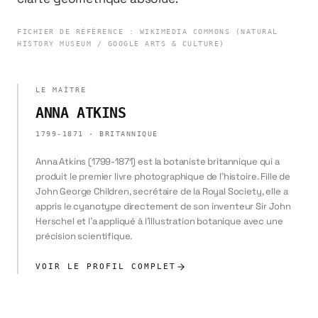
FICHIER DE RÉFÉRENCE
:
WIKIMEDIA COMMONS (NATURAL
HISTORY MUSEUM / GOOGLE ARTS & CULTURE)
LE MAÎTRE
ANNA ATKINS
1799-1871
·
BRITANNIQUE
Anna Atkins (1799-1871) est la botaniste britannique qui a
produit le premier livre photographique de l'histoire. Fille de
John George Children, secrétaire de la Royal Society, elle a
appris le cyanotype directement de son inventeur Sir John
Herschel et l'a appliqué à l'illustration botanique avec une
précision scientifique.
VOIR LE PROFIL COMPLET