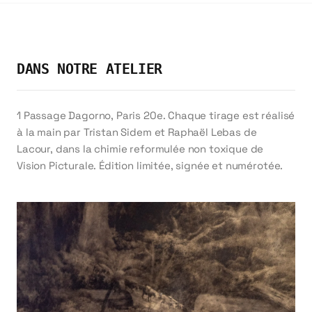
exemplaire de subtiles variations qui font sa
singularité.
Vous pouvez nous confier votre propre image —
DANS NOTRE ATELIER
photographie, illustration, dessin — et nous la
transposerons en cyanotype selon les
spécifications de votre choix. Le résultat est une
1 Passage Dagorno, Paris 20e. Chaque tirage est réalisé
œuvre à la croisée de la photographie, de
à la main par Tristan Sidem et Raphaël Lebas de
l'estampe et de la peinture.
Lacour, dans la chimie reformulée non toxique de
Vision Picturale. Édition limitée, signée et numérotée.