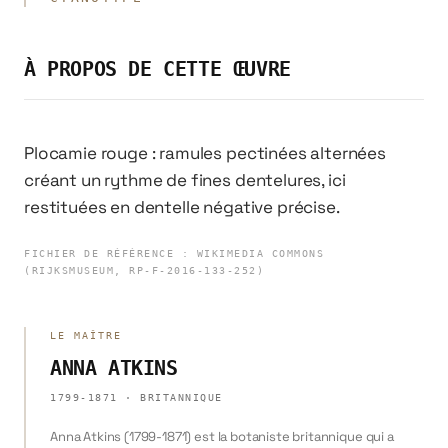
À PROPOS DE CETTE ŒUVRE
Plocamie rouge : ramules pectinées alternées
créant un rythme de fines dentelures, ici
restituées en dentelle négative précise.
FICHIER DE RÉFÉRENCE
:
WIKIMEDIA COMMONS
(RIJKSMUSEUM, RP-F-2016-133-252)
LE MAÎTRE
ANNA ATKINS
1799-1871
·
BRITANNIQUE
Anna Atkins (1799-1871) est la botaniste britannique qui a