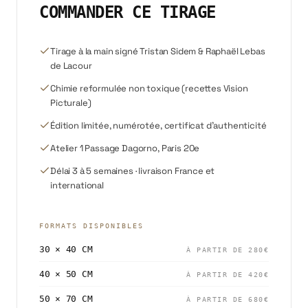
COMMANDER CE TIRAGE
Tirage à la main signé Tristan Sidem & Raphaël Lebas
de Lacour
Chimie reformulée non toxique (recettes Vision
Picturale)
Édition limitée, numérotée, certificat d'authenticité
Atelier 1 Passage Dagorno, Paris 20e
Délai 3 à 5 semaines · livraison France et
international
FORMATS DISPONIBLES
30 × 40 CM
À PARTIR DE
280
€
40 × 50 CM
À PARTIR DE
420
€
50 × 70 CM
À PARTIR DE
680
€