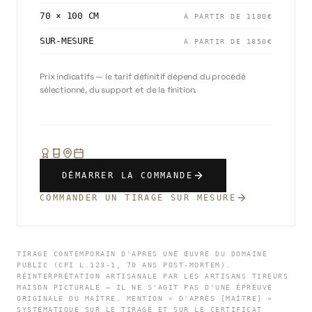
70 × 100 CM
À PARTIR DE
1180
€
SUR-MESURE
À PARTIR DE
1850
€
Prix indicatifs — le tarif définitif dépend du procédé
sélectionné, du support et de la finition.
DÉMARRER LA COMMANDE
COMMANDER UN TIRAGE SUR MESURE
TIRAGE CONTEMPORAIN D'APRÈS UNE ŒUVRE DU DOMAINE
PUBLIC (CPI L.123-1, 70 ANS POST-MORTEM).
RÉINTERPRÉTATION ARTISANALE PAR LES ARTISANS TIREURS
MAISON PICTURALE — IL NE S'AGIT PAS D'UNE ÉPREUVE
ORIGINALE DU MAÎTRE. MENTION « D'APRÈS [MAÎTRE] »
SYSTÉMATIQUE SUR LE TIRAGE ET SUR LE CERTIFICAT