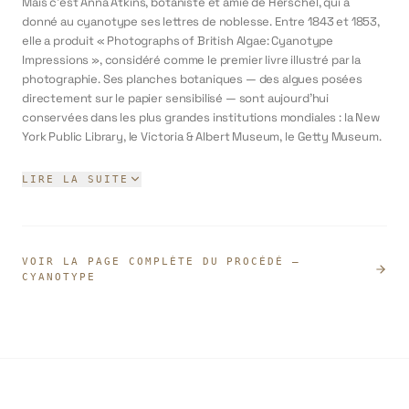
Mais c'est Anna Atkins, botaniste et amie de Herschel, qui a
donné au cyanotype ses lettres de noblesse. Entre 1843 et 1853,
elle a produit « Photographs of British Algae: Cyanotype
Impressions », considéré comme le premier livre illustré par la
photographie. Ses planches botaniques — des algues posées
directement sur le papier sensibilisé — sont aujourd'hui
conservées dans les plus grandes institutions mondiales : la New
York Public Library, le Victoria & Albert Museum, le Getty Museum.
Le procédé a ensuite connu une seconde vie inattendue dans
LIRE LA SUITE
l'industrie : pendant plus d'un siècle, les architectes et ingénieurs
ont utilisé le cyanotype pour reproduire leurs plans techniques —
d'où l'expression anglaise « blueprint » (littéralement «
impression bleue ») qui désigne encore aujourd'hui les plans de
VOIR LA PAGE COMPLÈTE DU PROCÉDÉ
—
construction.
CYANOTYPE
Depuis les années 1990, le cyanotype connaît une renaissance
artistique majeure. Des artistes contemporains comme Meghann
Riepenhoff (qui expose ses papiers aux vagues de l'océan
Pacifique), Christian Marclay ou Kate Cordsen (dont les
installations atteignent 276 m²) l'ont propulsé dans les galeries
d'art contemporain. Le World Cyanotype Day, célébré chaque