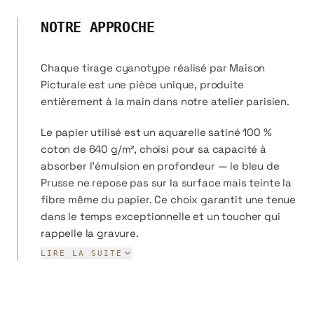
dernier samedi de septembre depuis 2015, rassemble des milliers
de praticiens dans le monde entier.
NOTRE APPROCHE
Chez Picturale, nous avons reformulé la chimie du cyanotype
Chaque tirage cyanotype réalisé par Maison
pour la rendre 100 % non toxique et praticable en cuisine, sans
aucun compromis sur la profondeur et la richesse du bleu obtenu.
Picturale est une pièce unique, produite
entièrement à la main dans notre atelier parisien.
Le papier utilisé est un aquarelle satiné 100 %
coton de 640 g/m², choisi pour sa capacité à
absorber l'émulsion en profondeur — le bleu de
Prusse ne repose pas sur la surface mais teinte la
fibre même du papier. Ce choix garantit une tenue
dans le temps exceptionnelle et un toucher qui
rappelle la gravure.
Nos formats vont du Coquille (44 × 56 cm) au
LIRE LA SUITE
monumental Univers (100 × 140 cm). Chaque tirage
est sensibilisé, exposé et développé
individuellement, ce qui confère à chaque