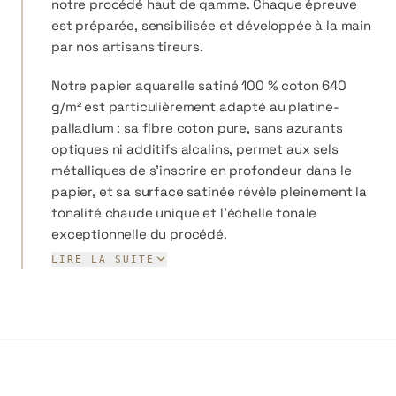
notre procédé haut de gamme. Chaque épreuve
est préparée, sensibilisée et développée à la main
par nos artisans tireurs.
Notre papier aquarelle satiné 100 % coton 640
g/m² est particulièrement adapté au platine-
palladium : sa fibre coton pure, sans azurants
optiques ni additifs alcalins, permet aux sels
métalliques de s'inscrire en profondeur dans le
papier, et sa surface satinée révèle pleinement la
tonalité chaude unique et l'échelle tonale
exceptionnelle du procédé.
Les formats disponibles pour le platine-palladium
LIRE LA SUITE
sont le Jésus (56×76 cm) et le Grand Aigle (76×112
cm). Le procédé étant par contact direct, chaque
format nécessite un négatif numérique aux
dimensions exactes du tirage final, préparé en
amont par nos artisans. Au-delà du Grand Aigle, la
complexité technique et le coût des métaux