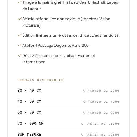
Tirage à la main signé Tristan Sidem & Raphaël Lebas
de Lacour
Chimie reformulée non toxique (recettes Vision
Picturale)
Édition limitée, numérotée, certificat d'authenticité
Atelier 1 Passage Dagorno, Paris 20e
Délai 3 à 5 semaines · livraison France et
international
FORMATS DISPONIBLES
30 × 40 CM
À PARTIR DE
280
€
40 × 50 CM
À PARTIR DE
420
€
50 × 70 CM
À PARTIR DE
680
€
70 × 100 CM
À PARTIR DE
1180
€
SUR-MESURE
À PARTIR DE
1850
€