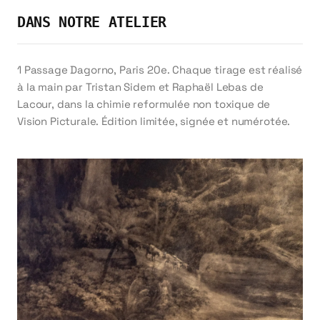
nobles rendent le procédé difficile à justifier pour
DANS NOTRE ATELIER
des accrochages standard.
Pour une commande personnalisée, transmettez-
1 Passage Dagorno, Paris 20e. Chaque tirage est réalisé
nous votre fichier image haute résolution via le
à la main par Tristan Sidem et Raphaël Lebas de
formulaire de contact. Nos artisans préparent le
Lacour, dans la chimie reformulée non toxique de
négatif numérique calibré sur la courbe tonale
Vision Picturale. Édition limitée, signée et numérotée.
étendue du platine-palladium, particulièrement
exigeante dans la séparation des gris médians.
Vous validez un tirage d'essai avant le tirage final.
Comptez quatre à six semaines de réalisation, le
procédé n'autorisant aucune précipitation.