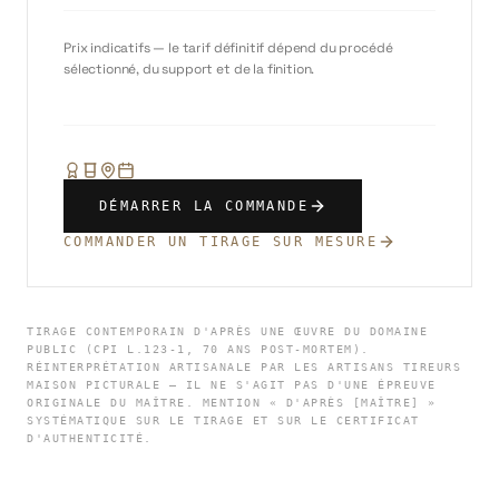
Prix indicatifs — le tarif définitif dépend du procédé
sélectionné, du support et de la finition.
DÉMARRER LA COMMANDE
COMMANDER UN TIRAGE SUR MESURE
TIRAGE CONTEMPORAIN D'APRÈS UNE ŒUVRE DU DOMAINE
PUBLIC (CPI L.123-1, 70 ANS POST-MORTEM).
RÉINTERPRÉTATION ARTISANALE PAR LES ARTISANS TIREURS
MAISON PICTURALE — IL NE S'AGIT PAS D'UNE ÉPREUVE
ORIGINALE DU MAÎTRE. MENTION « D'APRÈS [MAÎTRE] »
SYSTÉMATIQUE SUR LE TIRAGE ET SUR LE CERTIFICAT
D'AUTHENTICITÉ.