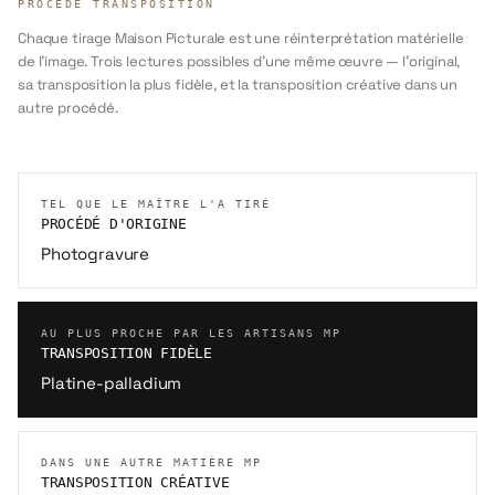
PROCÉDÉ TRANSPOSITION
Chaque tirage Maison Picturale est une réinterprétation matérielle
de l'image. Trois lectures possibles d'une même œuvre — l'original,
sa transposition la plus fidèle, et la transposition créative dans un
autre procédé.
TEL QUE LE MAÎTRE L'A TIRÉ
PROCÉDÉ D'ORIGINE
Photogravure
AU PLUS PROCHE PAR LES ARTISANS MP
TRANSPOSITION FIDÈLE
Platine-palladium
DANS UNE AUTRE MATIÈRE MP
TRANSPOSITION CRÉATIVE