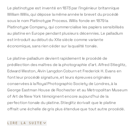
Le platinotype est inventé en 1873 par l'ingénieur britannique
William Willis, qui dépose la même année le brevet du procédé
sous le nom Platinotype Process. Willis fonde en 1879 la
Platinotype Company, qui commercialise les papiers sensibilisés
au platine en Europe pendant plusieurs décennies. Le palladium
est introduit au début du XXe siècle comme variante
économique, sans rien céder sur la qualité tonale.
Le platine-palladium devient rapidement le procédé de
prédilection des maîtres de la photographie d'art. Alfred Stieglitz,
Edward Weston, Alvin Langdon Coburn et Frederick H. Evans en
font leur procédé signature, et leurs épreuves originales
conservées à la Royal Photographic Society de Londres, à la
George Eastman House de Rochester et au Metropolitan Museum
of Art de New York témoignent encore aujourd'hui de la
perfection tonale du platine. Stieglitz écrivait que le platine
offrait une échelle de gris plus étendue que tout autre procédé.
Sur le plan technique, les sels de platine et de palladium sont
LIRE LA SUITE
déposés au pinceau sur papier coton, exposés aux UV à travers
un négatif au format final (procédé par contact), puis développés